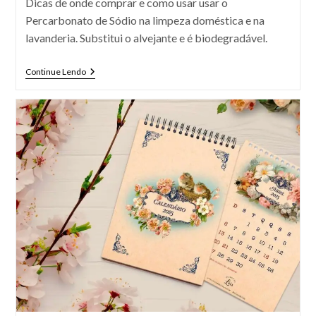
Dicas de onde comprar e como usar usar o
Percarbonato de Sódio na limpeza doméstica e na
lavanderia. Substitui o alvejante e é biodegradável.
Percarbonato
Continue Lendo
De
Sódio:
Para
Que
Serve
E
Como
Usar