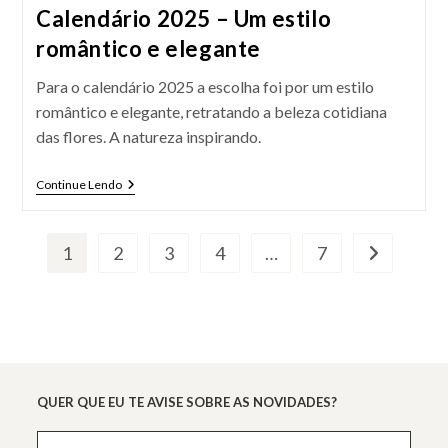
Calendário 2025 – Um estilo
romântico e elegante
Para o calendário 2025 a escolha foi por um estilo
romântico e elegante, retratando a beleza cotidiana
das flores. A natureza inspirando.
Calendário
Continue Lendo
2025
–
Um
Estilo
1
2
3
4
…
7
Ir para a pró
Romântico
E
Elegante
QUER QUE EU TE AVISE SOBRE AS NOVIDADES?