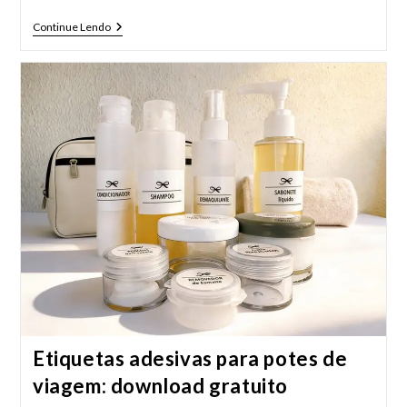
Pequenos
Continue Lendo
Hábitos
Que
Deixam
A
Casa
Mais
Aconchegante
Etiquetas adesivas para potes de
viagem: download gratuito