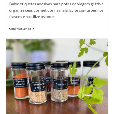
Baixe etiquetas adesivas para potes de viagem grátis e
organize seus cosméticos na mala. Evite confusões nos
frascos e reutilize os potes.
Etiquetas
Continue Lendo
Adesivas
Para
Potes
De
Viagem:
Download
Gratuito