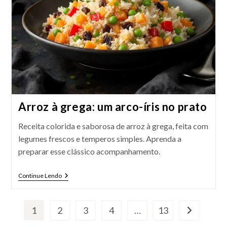
Arroz à grega: um arco-íris no prato
Receita colorida e saborosa de arroz à grega, feita com
legumes frescos e temperos simples. Aprenda a
preparar esse clássico acompanhamento.
Arroz
Continue Lendo
À
Grega:
Um
Arco-
1
2
3
4
…
13
Ir para a pró
Íris
No