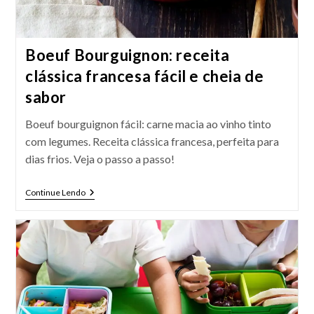
Boeuf Bourguignon: receita
clássica francesa fácil e cheia de
sabor
Boeuf bourguignon fácil: carne macia ao vinho tinto
com legumes. Receita clássica francesa, perfeita para
dias frios. Veja o passo a passo!
Boeuf
Continue Lendo
Bourguignon:
Receita
Clássica
Francesa
Fácil
E
Cheia
De
Sabor