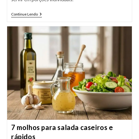
Creme
Continue Lendo
De
Milho-
Verde
🌽
Simples
E
Tradicional
7 molhos para salada caseiros e
rápidos