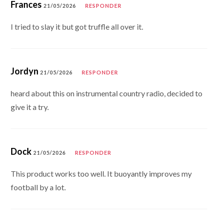
Frances
21/05/2026
RESPONDER
I tried to slay it but got truffle all over it.
Jordyn
21/05/2026
RESPONDER
heard about this on instrumental country radio, decided to
give it a try.
Dock
21/05/2026
RESPONDER
This product works too well. It buoyantly improves my
football by a lot.