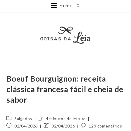
Ir
MENU
para
o
conteúdo
Boeuf Bourguignon: receita
clássica francesa fácil e cheia de
sabor
Categoria
Tempo
Salgados
4 minutos de leitura
do
de
Post
Última
Comentários
02/04/2026
02/04/2026
129 comentários
post:
leitura:
publicado:
modificação
do