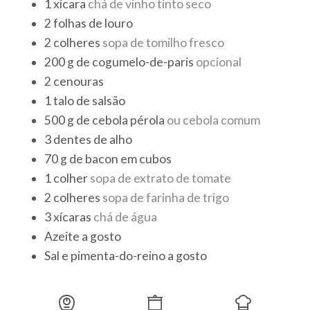
1
xícara
chá de vinho tinto seco
2
folhas
de louro
2
colheres
sopa de tomilho fresco
200
g
de cogumelo-de-paris
opcional
2
cenouras
1
talo
de salsão
500
g
de cebola pérola
ou cebola comum
3
dentes
de alho
70
g
de bacon em cubos
1
colher
sopa de extrato de tomate
2
colheres
sopa de farinha de trigo
3
xícaras
chá de água
Azeite a gosto
Sal e pimenta-do-reino a gosto
Finalização