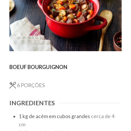
BOEUF BOURGUIGNON
6
PORÇÕES
INGREDIENTES
1
kg
de acém em cubos grandes
cerca de 4
cm