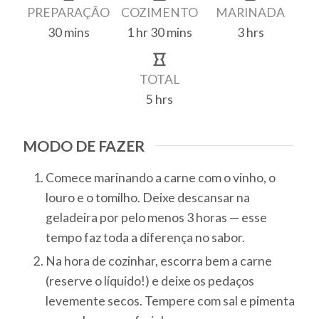
PREPARAÇÃO
COZIMENTO
MARINADA
30
mins
1
hr
30
mins
3
hrs
minutes
hour
minutes
hours
TOTAL
5
hrs
hours
MODO DE FAZER
Comece marinando a carne com o vinho, o
louro e o tomilho. Deixe descansar na
geladeira por pelo menos 3 horas — esse
tempo faz toda a diferença no sabor.
Na hora de cozinhar, escorra bem a carne
(reserve o líquido!) e deixe os pedaços
levemente secos. Tempere com sal e pimenta