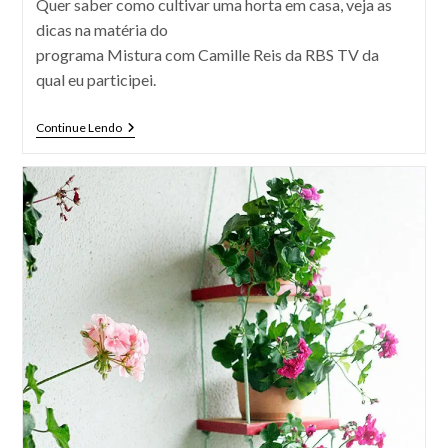
Quer saber como cultivar uma horta em casa, veja as
dicas na matéria do
programa Mistura com Camille Reis da RBS TV da
qual eu participei.
RBS
Continue Lendo
TV
–
Como
Cultivar
Uma
Horta
Em
Casa