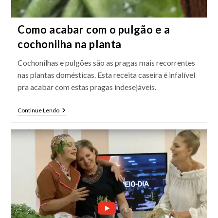
Como acabar com o pulgão e a
cochonilha na planta
Cochonilhas e pulgões são as pragas mais recorrentes
nas plantas domésticas. Esta receita caseira é infalível
pra acabar com estas pragas indesejáveis.
Como
Continue Lendo
Acabar
Com
O
Pulgão
E
A
Cochonilha
Na
Planta