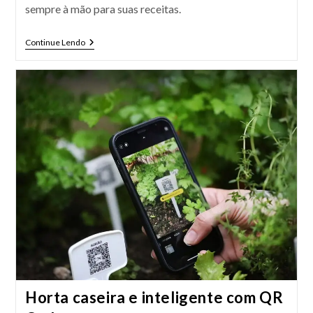
sempre à mão para suas receitas.
Como
Continue Lendo
Cultivar
Temperinhos
Frescos
Em
Casa
Horta caseira e inteligente com QR