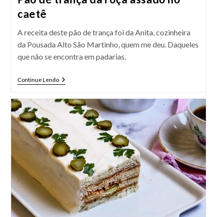
caetê
A receita deste pão de trança foi da Anita, cozinheira
da Pousada Alto São Martinho, quem me deu. Daqueles
que não se encontra em padarias.
Pão
Continue Lendo
De
Trança
Da
Roça
Assado
No
Caetê