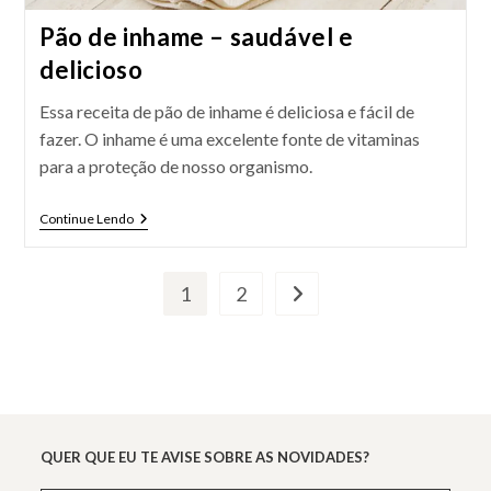
Pão de inhame – saudável e
delicioso
Essa receita de pão de inhame é deliciosa e fácil de
fazer. O inhame é uma excelente fonte de vitaminas
para a proteção de nosso organismo.
Pão
Continue Lendo
De
Inhame
–
Saudável
1
2
Ir para a próxima página
E
Delicioso
QUER QUE EU TE AVISE SOBRE AS NOVIDADES?