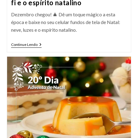
fi e o espírito natalino
Dezembro chegou! 🎄 Dê um toque mágico a esta
época e baixe no seu celular fundos de tela de Natal:
neve, luzes e o espírito natalino.
Fundos
Continue Lendo
De
Tela
De
Natal:
Entre
O
Wi-
Fi
E
O
Espírito
Natalino