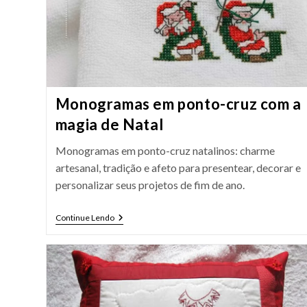
Monogramas em ponto-cruz com a
magia de Natal
Monogramas em ponto-cruz natalinos: charme
artesanal, tradição e afeto para presentear, decorar e
personalizar seus projetos de fim de ano.
Monogramas
Continue Lendo
Em
Ponto-
Cruz
Com
A
Magia
De
Natal