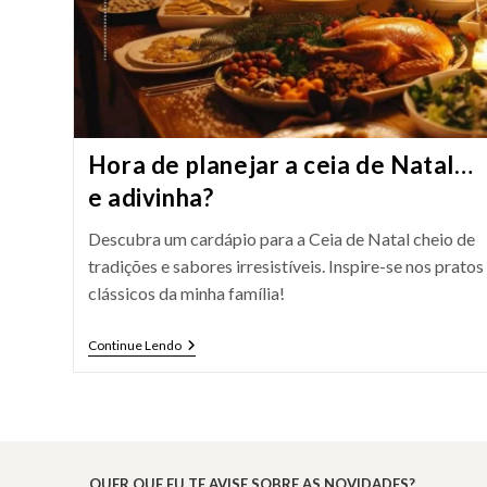
Hora de planejar a ceia de Natal…
e adivinha?
Descubra um cardápio para a Ceia de Natal cheio de
tradições e sabores irresistíveis. Inspire-se nos pratos
clássicos da minha família!
Hora
Continue Lendo
De
Planejar
A
Ceia
De
Natal…
E
QUER QUE EU TE AVISE SOBRE AS NOVIDADES?
Adivinha?