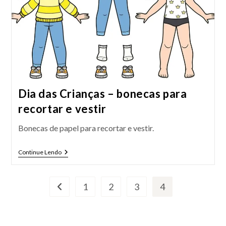
Dia das Crianças – bonecas para
recortar e vestir
Bonecas de papel para recortar e vestir.
Dia
Continue Lendo
Das
Crianças
–
Bonecas
1
2
3
4
Ir para a página anterior
Para
Recortar
E
Vestir