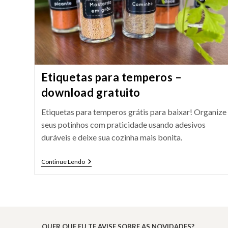
Etiquetas para temperos –
download gratuito
Etiquetas para temperos grátis para baixar! Organize
seus potinhos com praticidade usando adesivos
duráveis e deixe sua cozinha mais bonita.
Etiquetas
Continue Lendo
Para
Temperos
–
Download
Gratuito
QUER QUE EU TE AVISE SOBRE AS NOVIDADES?