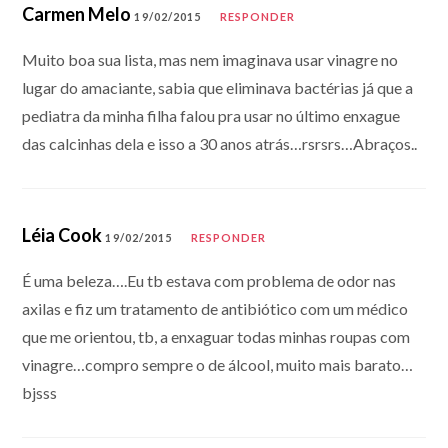
Carmen Melo
19/02/2015
RESPONDER
Muito boa sua lista, mas nem imaginava usar vinagre no
lugar do amaciante, sabia que eliminava bactérias já que a
pediatra da minha filha falou pra usar no último enxague
das calcinhas dela e isso a 30 anos atrás…rsrsrs…Abraços..
Léia Cook
19/02/2015
RESPONDER
É uma beleza….Eu tb estava com problema de odor nas
axilas e fiz um tratamento de antibiótico com um médico
que me orientou, tb, a enxaguar todas minhas roupas com
vinagre…compro sempre o de álcool, muito mais barato…
bjsss