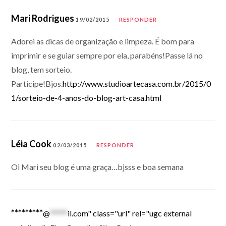
Mari Rodrigues
19/02/2015
RESPONDER
Adorei as dicas de organização e limpeza. É bom para
imprimir e se guiar sempre por ela, parabéns!Passe lá no
blog, tem sorteio.
Participe!Bjos.
http://www.studioartecasa.com.br/2015/0
1/sorteio-de-4-anos-do-blog-art-casa.html
Léia Cook
02/03/2015
RESPONDER
Oi Mari seu blog é uma graça…bjsss e boa semana
*********
@
*****
il.com" class="url" rel="ugc external