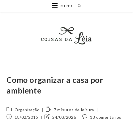
Ir
MENU
para
o
conteúdo
Como organizar a casa por
ambiente
Categoria
Tempo
Organização
7 minutos de leitura
do
de
Post
Última
Comentários
18/02/2015
24/03/2026
13 comentários
post:
leitura:
publicado:
modificação
do
do
post: