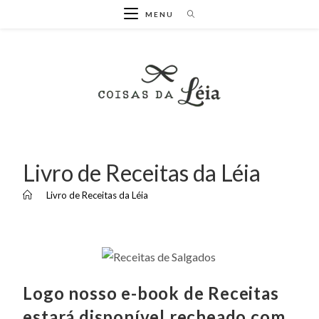
Ir
MENU
para
o
conteúdo
Livro de Receitas da Léia
>
Livro de Receitas da Léia
Logo nosso e-book de Receitas
estará disponível recheado com