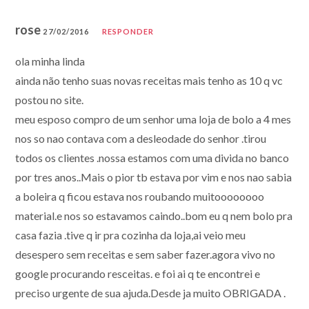
rose
27/02/2016
RESPONDER
ola minha linda
ainda não tenho suas novas receitas mais tenho as 10 q vc
postou no site.
meu esposo compro de um senhor uma loja de bolo a 4 mes
nos so nao contava com a desleodade do senhor .tirou
todos os clientes .nossa estamos com uma divida no banco
por tres anos..Mais o pior tb estava por vim e nos nao sabia
a boleira q ficou estava nos roubando muitoooooooo
material.e nos so estavamos caindo..bom eu q nem bolo pra
casa fazia .tive q ir pra cozinha da loja,ai veio meu
desespero sem receitas e sem saber fazer.agora vivo no
google procurando resceitas. e foi ai q te encontrei e
preciso urgente de sua ajuda.Desde ja muito OBRIGADA .