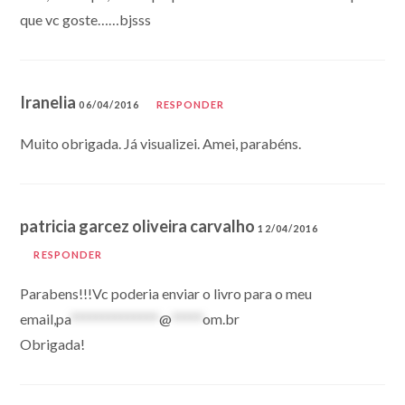
que vc goste……bjsss
Iranelia
06/04/2016
RESPONDER
Muito obrigada. Já visualizei. Amei, parabéns.
patricia garcez oliveira carvalho
12/04/2016
RESPONDER
Parabens!!!Vc poderia enviar o livro para o meu
email,
pa
**************
@
*****
om.br
Obrigada!