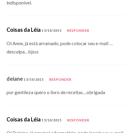
indisponível.
Coisas da Léia
15/10/2015
RESPONDER
Oi Anne, já está arrumado, pode colocar seu e-mail …
desculpa…bjsss
deiane
15/10/2015
RESPONDER
por gentileza quero o livro de receitas…obrigada
Coisas da Léia
15/10/2015
RESPONDER
Oi Delaine, já arrumei o formulário, pode inserir seu e-mail