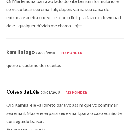
Oi Marlene, na barra ao lado do site tem um formulário, é
so vc colocar seu email alí, depois vai na sua caixa de
entrada e aceita que vc recebe o link pra fazer o download
dele…qualquer dúvida me chama…bjss
kamilla lago
03/08/2015
RESPONDER
quero o caderno de receitas
Coisas da Léia
03/08/2015
RESPONDER
Olá Kamila, ele vai direto para vc assim que vc confirmar
seu email. Mas enviei para seu e-mail, para o caso vc não ter
conseguido baixar.
Espero que vc goste