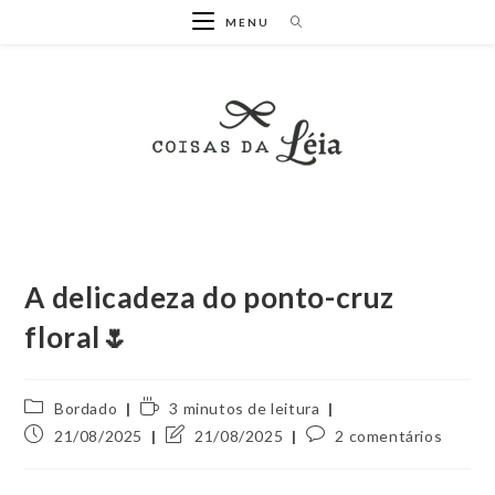
Ir
MENU
para
o
conteúdo
A delicadeza do ponto-cruz
floral🌷
Categoria
Tempo
Bordado
3 minutos de leitura
do
de
Post
Última
Comentários
21/08/2025
21/08/2025
2 comentários
post:
leitura:
publicado:
modificação
do
do
post: