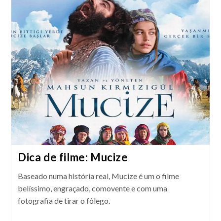
Bem-
Vindo
À
Aldeia
(Welcome
To
Dongmakgol)
Dica de filme: Mucize
Baseado numa história real, Mucize é um o filme
belíssimo, engraçado, comovente e com uma
fotografia de tirar o fôlego.