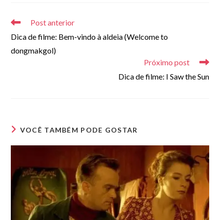
(opcional)
Leia
mais
Post anterior
artigos
Dica de filme: Bem-vindo à aldeia (Welcome to
dongmakgol)
Próximo post
Dica de filme: I Saw the Sun
VOCÊ TAMBÉM PODE GOSTAR