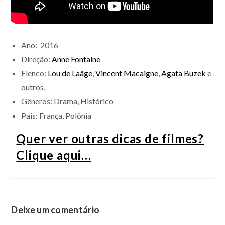
Ano: 2016
Direção:
Anne Fontaine
Elenco:
Lou de Laâge
,
Vincent Macaigne
,
Agata Buzek
e
outros.
Gêneros: Drama, Histórico
Pais: França, Polônia
Quer ver outras dicas de filmes?
Clique aqui…
Deixe um comentário