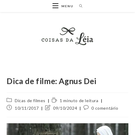
Ir
MENU
para
o
conteúdo
Dica de filme: Agnus Dei
Categoria
Tempo
Dicas de filmes
1 minuto de leitura
do
de
Post
Última
Comentários
10/11/2017
09/10/2024
0 comentário
post:
leitura:
publicado:
modificação
do
do
post:
post: