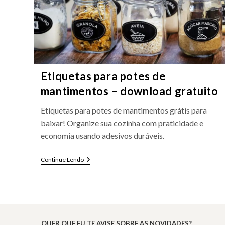
Etiquetas para potes de
mantimentos – download gratuito
Etiquetas para potes de mantimentos grátis para
baixar! Organize sua cozinha com praticidade e
economia usando adesivos duráveis.
Etiquetas
Continue Lendo
Para
Potes
De
Mantimentos
–
Download
Gratuito
QUER QUE EU TE AVISE SOBRE AS NOVIDADES?