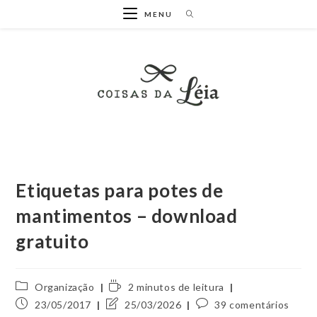
Ir
MENU
para
o
conteúdo
Etiquetas para potes de
mantimentos – download
gratuito
Categoria
Tempo
Organização
2 minutos de leitura
do
de
Post
Última
Comentários
23/05/2017
25/03/2026
39 comentários
post:
leitura:
publicado:
modificação
do