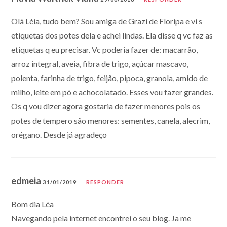
Olá Léia, tudo bem? Sou amiga de Grazi de Floripa e vi s
etiquetas dos potes dela e achei lindas. Ela disse q vc faz as
etiquetas q eu precisar. Vc poderia fazer de: macarrão,
arroz integral, aveia, fibra de trigo, açúcar mascavo,
polenta, farinha de trigo, feijão, pipoca, granola, amido de
milho, leite em pó e achocolatado. Esses vou fazer grandes.
Os q vou dizer agora gostaria de fazer menores pois os
potes de tempero são menores: sementes, canela, alecrim,
orégano. Desde já agradeço
edmeia
31/01/2019
RESPONDER
Bom dia Léa
Navegando pela internet encontrei o seu blog. Ja me