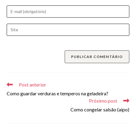
nome
Digite
ou
seu
nome
endereço
Digite
de
de
o
usuário
e-
URL
para
mail
do
comentar
para
seu
comentar
site
(opcional)
Leia
mais
Post anterior
artigos
Como guardar verduras e temperos na geladeira?
Próximo post
Como congelar salsão (aipo)