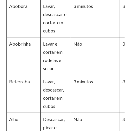
Abóbora
Lavar,
3 minutos
3 m
descascar e
cortar. em
cubos
Abobrinha
Lavar e
Não
3 m
cortar em
rodelas e
secar
Beterraba
Lavar,
3 minutos
3 m
descascar,
cortar em
cubos
Alho
Descascar,
Não
3 m
picar e