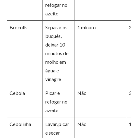
refogar no
azeite
Brócolis
Separar os
1 minuto
2 m
buquês,
deixar 10
minutos de
molho em
água e
vinagre
Cebola
Picar e
Não
3 m
refogar no
azeite
Cebolinha
Lavar, picar
Não
1 m
e secar