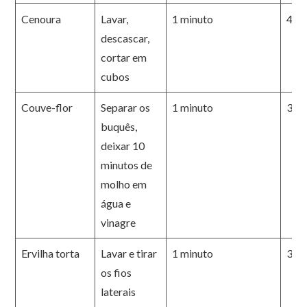
Cenoura
Lavar,
1 minuto
4 m
descascar,
cortar em
cubos
Couve-flor
Separar os
1 minuto
3 m
buquês,
deixar 10
minutos de
molho em
água e
vinagre
Ervilha torta
Lavar e tirar
1 minuto
3 m
os fios
laterais