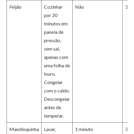
Feijão
Cozinhar
Não
3 m
por 20
minutos em
panela de
pressão,
sem sal,
apenas com
uma folha de
louro.
Congelar
com o caldo.
Descongelar
antes de
temperar.
Mandioquinha
Lavar,
1 minuto
3 m