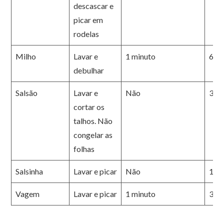
descascar e
picar em
rodelas
Milho
Lavar e
1 minuto
6 m
debulhar
Salsão
Lavar e
Não
3 m
cortar os
talhos. Não
congelar as
folhas
Salsinha
Lavar e picar
Não
1 m
Vagem
Lavar e picar
1 minuto
3 m