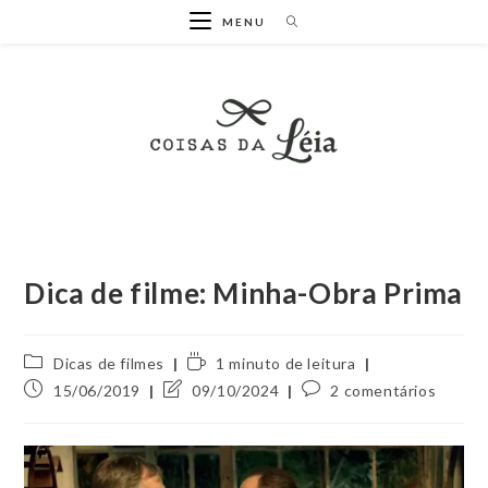
Ir
MENU
para
o
conteúdo
Dica de filme: Minha-Obra Prima
Categoria
Tempo
Dicas de filmes
1 minuto de leitura
do
de
Post
Última
Comentários
15/06/2019
09/10/2024
2 comentários
post:
leitura:
publicado:
modificação
do
do
post:
post: