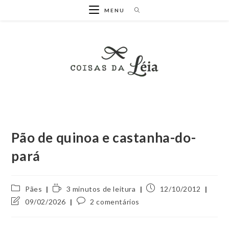
Ir
MENU
para
o
conteúdo
Pão de quinoa e castanha-do-
pará
Categoria
Tempo
Post
Pães
3 minutos de leitura
12/10/2012
do
de
publicado:
Última
Comentários
09/02/2026
2 comentários
post:
leitura:
modificação
do
do
post: