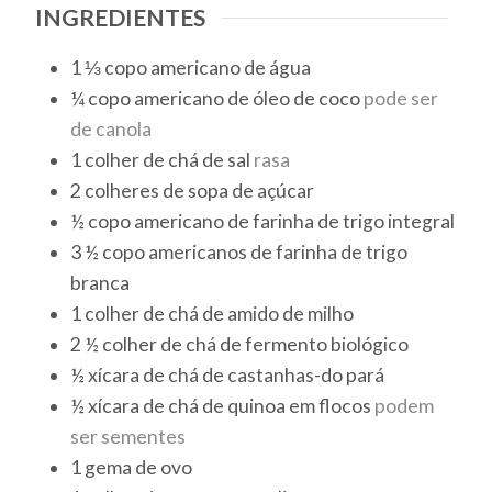
INGREDIENTES
1 ⅓
copo americano
de água
¼
copo americano
de óleo de coco
pode ser
de canola
1
colher de chá
de sal
rasa
2
colheres de sopa
de açúcar
½
copo americano
de farinha de trigo integral
3 ½
copo americanos
de farinha de trigo
branca
1
colher de chá
de amido de milho
2 ½
colher de chá
de fermento biológico
½
xícara de chá
de castanhas-do pará
½
xícara de chá
de quinoa em flocos
podem
ser sementes
1
gema de ovo