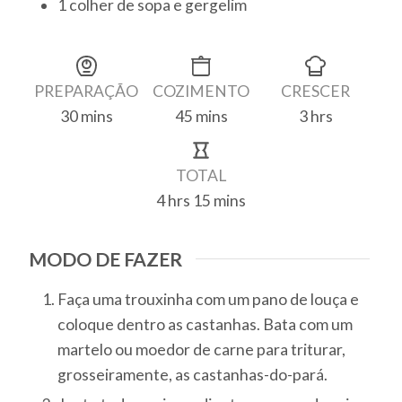
1
colher de sopa
e gergelim
Finalização
PREPARAÇÃO
COZIMENTO
CRESCER
30
mins
45
mins
3
hrs
minutes
minutes
hours
TOTAL
4
hrs
15
mins
hours
minutes
MODO DE FAZER
Faça uma trouxinha com um pano de louça e
coloque dentro as castanhas. Bata com um
martelo ou moedor de carne para triturar,
grosseiramente, as castanhas-do-pará.