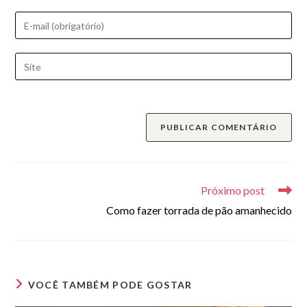
nome
Digite
ou
seu
nome
endereço
Digite
de
de
o
usuário
e-
URL
para
mail
do
comentar
para
seu
comentar
site
(opcional)
Leia
mais
Próximo post
artigos
Como fazer torrada de pão amanhecido
VOCÊ TAMBÉM PODE GOSTAR