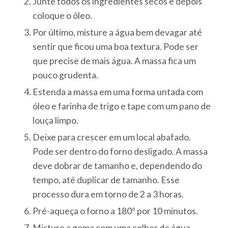
Junte todos os ingredientes secos e depois
coloque o óleo.
Por último, misture a água bem devagar até
sentir que ficou uma boa textura. Pode ser
que precise de mais água. A massa fica um
pouco grudenta.
Estenda a massa em uma forma untada com
óleo e farinha de trigo e tape com um pano de
louça limpo.
Deixe para crescer em um local abafado.
Pode ser dentro do forno desligado. A massa
deve dobrar de tamanho e, dependendo do
tempo, até duplicar de tamanho. Esse
processo dura em torno de 2 a 3 horas.
Pré-aqueça o forno a 180º por 10 minutos.
Misture a gema com uma colher de água,