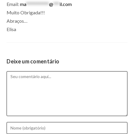
Email:
ma
***********
@
***
il.com
Muito Obrigada!!!
Abraços…
Elisa
Deixe um comentário
Comentário
Digite
seu