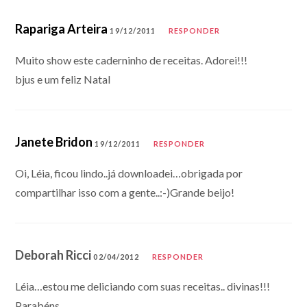
Rapariga Arteira
19/12/2011
RESPONDER
Muito show este caderninho de receitas. Adorei!!!
bjus e um feliz Natal
Janete Bridon
19/12/2011
RESPONDER
Oi, Léia, ficou lindo..já downloadei…obrigada por
compartilhar isso com a gente..:-)Grande beijo!
Deborah Ricci
02/04/2012
RESPONDER
Léia…estou me deliciando com suas receitas.. divinas!!!
Parabéns