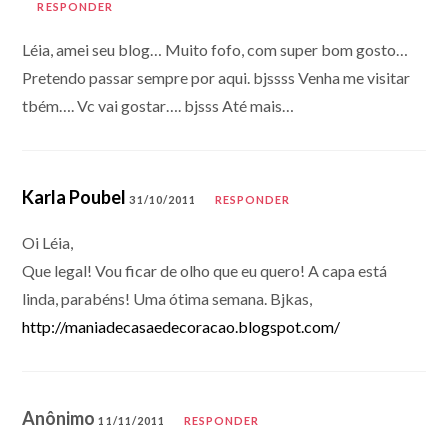
RESPONDER
Léia, amei seu blog… Muito fofo, com super bom gosto…
Pretendo passar sempre por aqui. bjssss Venha me visitar
tbém…. Vc vai gostar…. bjsss Até mais…
Karla Poubel
31/10/2011
RESPONDER
Oi Léia,
Que legal! Vou ficar de olho que eu quero! A capa está
linda, parabéns! Uma ótima semana. Bjkas,
http://maniadecasaedecoracao.blogspot.com/
Anônimo
11/11/2011
RESPONDER