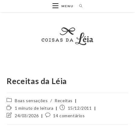
Ir
MENU
para
o
conteúdo
Receitas da Léia
Categoria
Boas sensações
/
Receitas
do
Tempo
Post
1 minuto de leitura
15/12/2011
post:
de
publicado:
Última
Comentários
24/03/2026
14 comentários
leitura:
modificação
do
do
post:
post: