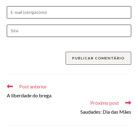
nome
Digite
ou
seu
nome
endereço
Digite
de
de
o
usuário
e-
URL
para
mail
do
comentar
para
seu
comentar
site
(opcional)
Leia
mais
Post anterior
artigos
A liberdade do brega
Próximo post
Saudades: Dia das Mães