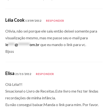
Léia Cook
13/09/2012
RESPONDER
Olívia, não sei porque ele saiu então deixei somente para
visualização mesmo, mas me passe seu e-mail para
le
****
@
*******
om.br
que eu mando o link para vc.
Bjsss
Elisa
21/11/2012
RESPONDER
Olá Léia!!!
Snsacional o Livro de Receitas.Este livro me fez ter lindas
recordações de minha infãncia.
Eu não consegui baixar.Manda o link para mim. Por favor.