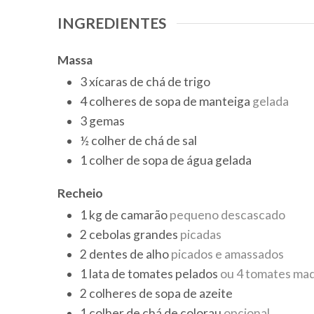
INGREDIENTES
Massa
3
xícaras de chá
de trigo
4
colheres de sopa
de manteiga
gelada
3
gemas
½
colher de chá
de sal
1
colher de sopa
de água gelada
Recheio
1
kg
de camarão
pequeno descascado
2
cebolas grandes
picadas
2
dentes
de alho
picados e amassados
1
lata
de tomates pelados
ou 4 tomates ma
2
colheres de sopa
de azeite
1
colher de chá
de colorau
opcional