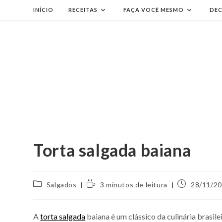
Ir
INÍCIO
RECEITAS
FAÇA VOCÊ MESMO
DE
para
o
conteúdo
Torta salgada baiana
Categoria
Tempo
Post
Salgados
3 minutos de leitura
28/11/2
do
de
publicado:
post:
leitura:
A
torta salgada
baiana é um clássico da culinária brasil