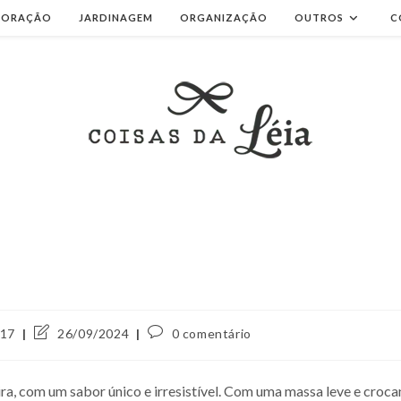
CORAÇÃO
JARDINAGEM
ORGANIZAÇÃO
OUTROS
C
Última
Comentários
017
26/09/2024
0 comentário
modificação
do
do
post:
post:
eira, com um sabor único e irresistível. Com uma massa leve e croc