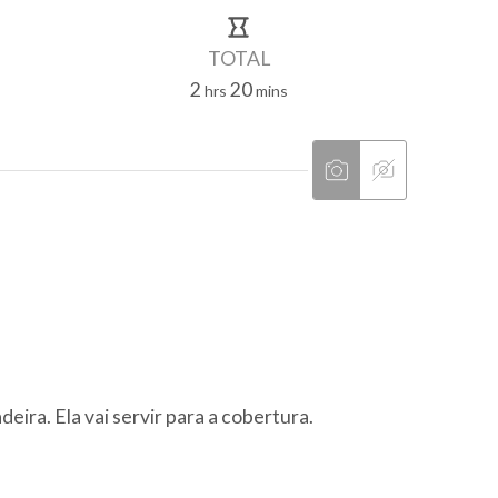
TOTAL
2
20
hours
minutes
hrs
mins
ira. Ela vai servir para a cobertura.