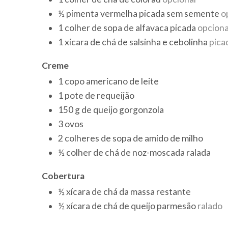
½
pimenta vermelha picada sem semente
o
1
colher de sopa
de alfavaca picada
opciona
1
xícara de chá
de salsinha e cebolinha
pica
Creme
1
copo americano
de leite
1
pote
de requeijão
150
g
de queijo gorgonzola
3
ovos
2
colheres de sopa
de amido de milho
½
colher de chá
de noz-moscada ralada
Cobertura
½
xícara de chá
da massa restante
½
xícara de chá
de queijo parmesão
ralado