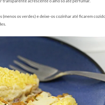
r transparente acrescente o alho só até perfumar.
 (menos os verdes) e deixe-os cozinhar até ficarem cozido
des.