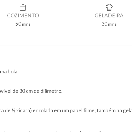
Finalização
COZIMENTO
GELADEIRA
50
30
minutes
minutes
mins
mins
ma bola.
vível de 30 cm de diâmetro.
de ½ xícara) enrolada em um papel filme, também na gelade