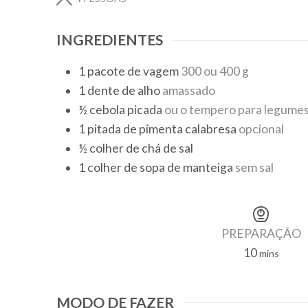
INGREDIENTES
1
pacote
de vagem
300 ou 400 g
1
dente
de alho
amassado
½
cebola picada
ou o tempero para legume
1
pitada
de pimenta calabresa
opcional
½
colher de chá
de sal
1
colher de sopa
de manteiga
sem sal
PREPARAÇÃO
10
mins
MODO DE FAZER