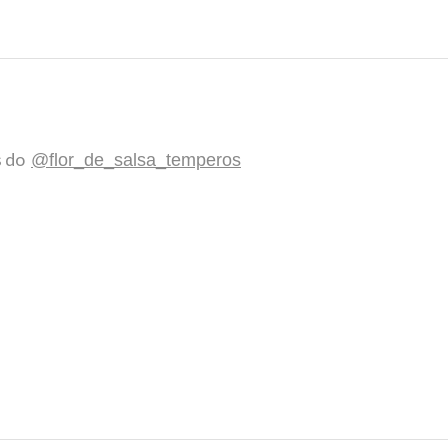
s do
@flor_de_salsa_temperos