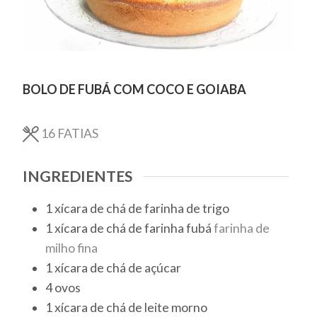
BOLO DE FUBÁ COM COCO E GOIABA
16
FATIAS
INGREDIENTES
1
xícara de chá
de farinha de trigo
1
xícara de chá
de farinha fubá
farinha de
milho fina
1
xícara de chá
de açúcar
4
ovos
1
xícara de chá
de leite morno