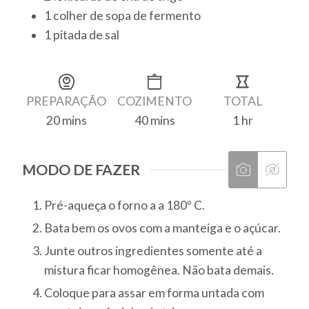
1
colher de sopa
de fermento
1
pitada de sal
PREPARAÇÃO
COZIMENTO
TOTAL
20
mins
40
mins
1
hr
MODO DE FAZER
Pré-aqueça o forno a a 180º C.
Bata bem os ovos com a manteiga e o açúcar.
Junte outros ingredientes somente até a
mistura ficar homogênea. Não bata demais.
Coloque para assar em forma untada com