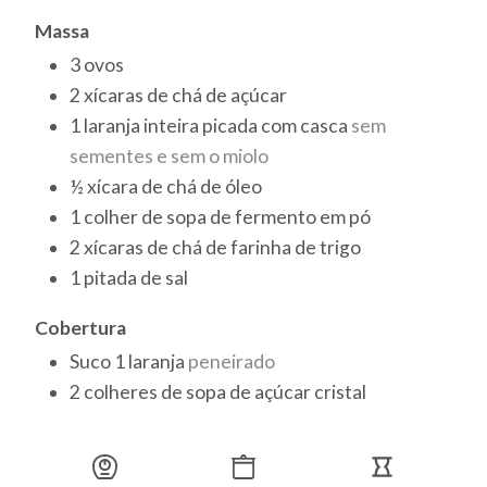
Massa
3
ovos
2
xícaras de chá
de açúcar
1
laranja inteira picada com casca
sem
sementes e sem o miolo
½
xícara de chá
de óleo
1
colher de sopa
de fermento em pó
2
xícaras de chá
de farinha de trigo
1
pitada de sal
Cobertura
Suco 1 laranja
peneirado
2
colheres de sopa
de açúcar cristal