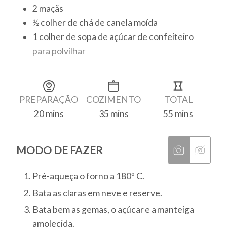
2
maçãs
½
colher de chá
de canela moída
1
colher de sopa
de açúcar de confeiteiro
para polvilhar
PREPARAÇÃO
COZIMENTO
TOTAL
20
mins
35
mins
55
mins
MODO DE FAZER
Pré-aqueça o forno a 180º C.
Bata as claras em neve e reserve.
Bata bem as gemas, o açúcar e a manteiga
amolecida.