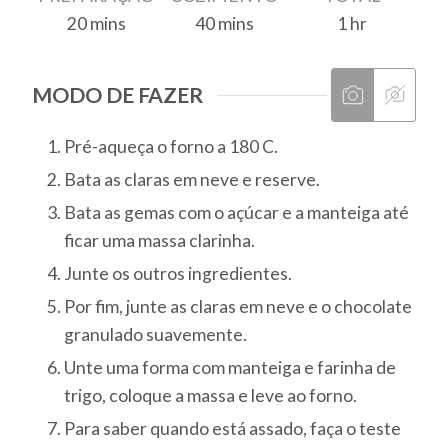
20
mins
40
mins
1
hr
MODO DE FAZER
Pré-aqueça o forno a 180 C.
Bata as claras em neve e reserve.
Bata as gemas com o açúcar e a manteiga até
ficar uma massa clarinha.
Junte os outros ingredientes.
Por fim, junte as claras em neve e o chocolate
granulado suavemente.
Unte uma forma com manteiga e farinha de
trigo, coloque a massa e leve ao forno.
Para saber quando está assado, faça o teste