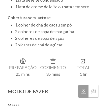
1
lata
de leite condensado
1
lata
de creme de leite ou nata
sem soro
Cobertura sem lactose
1
colher de chá
de cacau em pó
2
colheres de sopa
de margarina
2
colheres de sopa
de água
2
xícaras de chá
de açúcar
PREPARAÇÃO
COZIMENTO
TOTAL
25
mins
35
mins
1
hr
MODO DE FAZER
Massa