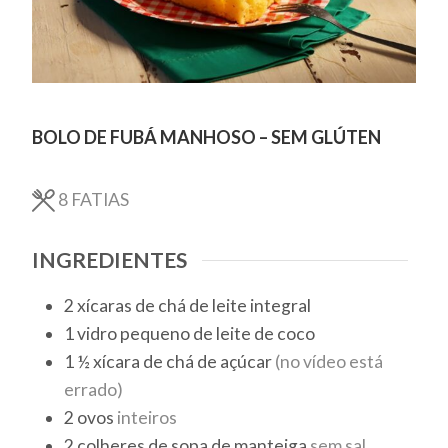
BOLO DE FUBÁ MANHOSO – SEM GLÚTEN
8
FATIAS
INGREDIENTES
2
xícaras de chá
de leite integral
1
vidro
pequeno de leite de coco
1 ½
xícara de chá
de açúcar
(no vídeo está
errado)
2
ovos
inteiros
2
colheres de sopa
de manteiga
sem sal