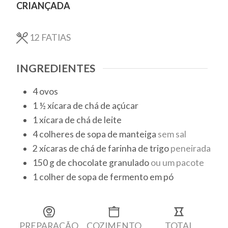
CRIANÇADA
12
FATIAS
INGREDIENTES
4
ovos
1 ½
xícara de chá
de açúcar
1
xícara de chá
de leite
4
colheres de sopa
de manteiga
sem sal
2
xícaras de chá
de farinha de trigo
peneirada
150
g
de chocolate granulado
ou um pacote
1
colher de sopa
de fermento em pó
PREPARAÇÃO
COZIMENTO
TOTAL