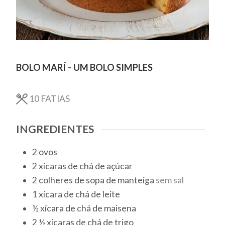
BOLO MARÍ – UM BOLO SIMPLES
10
FATIAS
INGREDIENTES
2
ovos
2
xícaras de chá
de açúcar
2
colheres de sopa
de manteiga
sem sal
1
xícara de chá
de leite
½
xícara de chá
de maisena
2 ½
xícaras de chá
de trigo