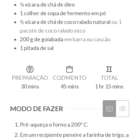
¼
xícara de chá
de óleo
1
colher de sopa
de fermento em pó
½
xícara de chá
de coco ralado natural
ou 1
pacote de coco ralado seco
200
g
de goiabada
em barra ou cascão
1
pitada de sal
PREPARAÇÃO
COZIMENTO
TOTAL
30
mins
45
mins
1
hr
15
mins
MODO DE FAZER
Pré-aqueça o forno a 200º C.
Em um recipiente peneire a farinha de trigo, a