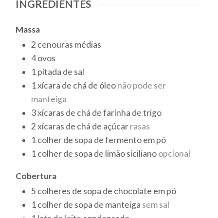
INGREDIENTES
Massa
2
cenouras médias
4
ovos
1
pitada
de sal
1
xícara de chá
de óleo
não pode ser
manteiga
3
xícaras de chá
de farinha de trigo
2
xícaras de chá
de açúcar
rasas
1
colher de sopa
de fermento em pó
1
colher de sopa
de limão siciliano
opcional
Cobertura
5
colheres de sopa
de chocolate em pó
1
colher de sopa
de manteiga
sem sal