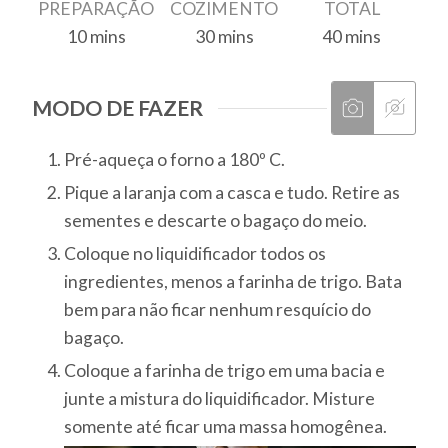
PREPARAÇÃO
COZIMENTO
TOTAL
10
mins
30
mins
40
mins
MODO DE FAZER
Pré-aqueça o forno a 180º C.
Pique a laranja com a casca e tudo. Retire as
sementes e descarte o bagaço do meio.
Coloque no liquidificador todos os
ingredientes, menos a farinha de trigo. Bata
bem para não ficar nenhum resquício do
bagaço.
Coloque a farinha de trigo em uma bacia e
junte a mistura do liquidificador. Misture
somente até ficar uma massa homogênea.