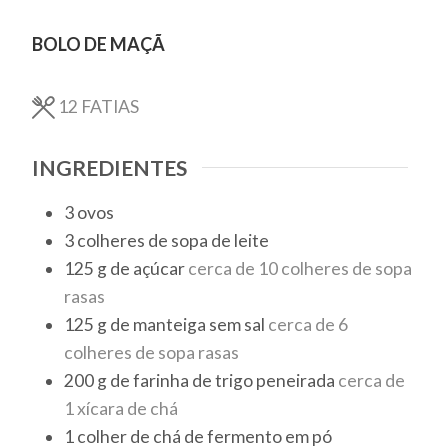
BOLO DE MAÇÃ
12
FATIAS
INGREDIENTES
3
ovos
3
colheres de sopa
de leite
125
g
de açúcar
cerca de 10 colheres de sopa
rasas
125
g
de manteiga sem sal
cerca de 6
colheres de sopa rasas
200
g
de farinha de trigo peneirada
cerca de
1 xícara de chá
1
colher de chá
de fermento em pó