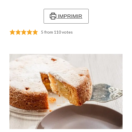
IMPRIMIR
5
from
110
votes