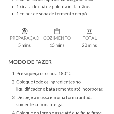
1
xícara de chá
de polenta instantânea
1
colher de sopa
de fermento em pó
PREPARAÇÃO
COZIMENTO
TOTAL
5
mins
15
mins
20
mins
MODO DE FAZER
Pré-aqueça o forno a 180º C.
Coloque todo os ingredientes no
liquidificador e bata somente até incorporar.
Despeje a massa em uma forma untada
somente com manteiga.
Coloque no forno e asse até que fique firme