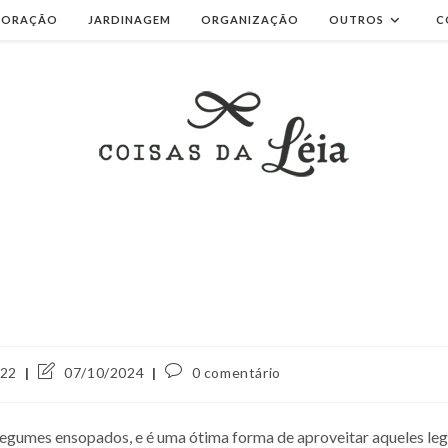
CORAÇÃO
JARDINAGEM
ORGANIZAÇÃO
OUTROS
C
Última
Comentários
022
07/10/2024
0 comentário
modificação
do
do
post:
post:
gumes ensopados, e é uma ótima forma de aproveitar aqueles legu