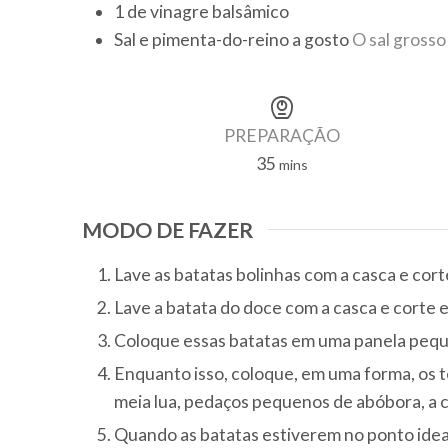
1
de vinagre balsâmico
Sal e pimenta-do-reino a gosto
O sal grosso
PREPARAÇÃO
35
minutes
mins
MODO DE FAZER
Lave as batatas bolinhas com a casca e cort
Lave a batata do doce com a casca e corte e
Coloque essas batatas em uma panela peque
Enquanto isso, coloque, em uma forma, os t
meia lua, pedaços pequenos de abóbora, a c
Quando as batatas estiverem no ponto idea