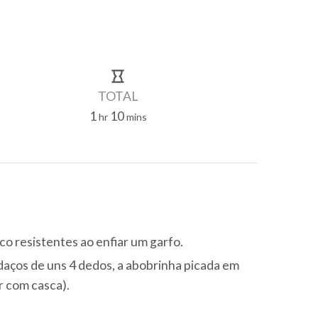
TOTAL
1
10
hour
minutes
hr
mins
o resistentes ao enfiar um garfo.
daços de uns 4 dedos, a abobrinha picada em
r com casca).