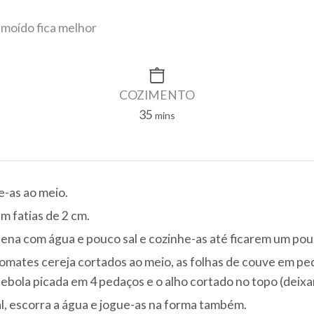
 moído fica melhor
COZIMENTO
35
minutes
mins
e-as ao meio.
m fatias de 2 cm.
na com água e pouco sal e cozinhe-as até ficarem um pouc
omates cereja cortados ao meio, as folhas de couve em pe
ebola picada em 4 pedaços e o alho cortado no topo (deixa
l, escorra a água e jogue-as na forma também.