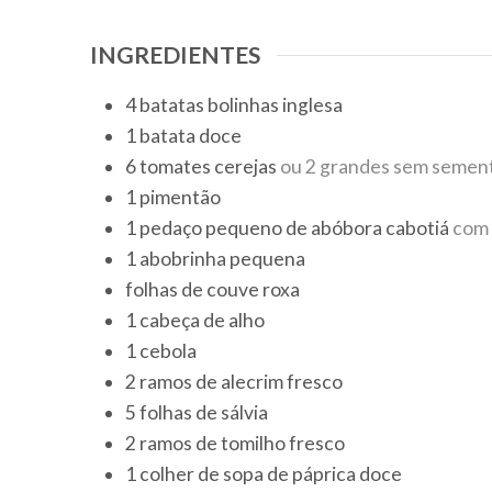
INGREDIENTES
4
batatas bolinhas inglesa
1
batata doce
6
tomates cerejas
ou 2 grandes sem semen
1
pimentão
1
pedaço pequeno de abóbora cabotiá
com 
1
abobrinha pequena
folhas
de couve roxa
1
cabeça
de alho
1
cebola
2
ramos
de alecrim fresco
5
folhas
de sálvia
2
ramos
de tomilho fresco
1
colher de sopa
de páprica doce