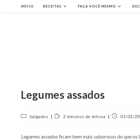
Ir
INÍCIO
RECEITAS
FAÇA VOCÊ MESMO
DE
para
o
conteúdo
Legumes assados
Categoria
Tempo
Post
Salgados
2 minutos de leitura
01/03/2
do
de
publicado:
post:
leitura:
Legumes assados ficam bem mais saborosos do que os le