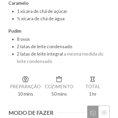
Caramelo
1
xícara de chá
de açúcar
½
xícara de chá
de água
Pudim
8
ovos
2
latas
de leite condensado
2
latas
de leite integral
a mesma medida do
leite condensado
PREPARAÇÃO
COZIMENTO
TOTAL
10
mins
50
mins
1
hr
minutes
minutes
hour
MODO DE FAZER