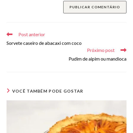
do
comentar
para
seu
comentar
site
(opcional)
Leia
mais
Post anterior
artigos
Sorvete caseiro de abacaxi com coco
Próximo post
Pudim de aipim ou mandioca
VOCÊ TAMBÉM PODE GOSTAR