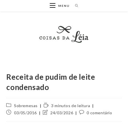
Ir
MENU
para
o
conteúdo
Receita de pudim de leite
condensado
Categoria
Tempo
Sobremesas
3 minutos de leitura
do
de
Post
Última
Comentários
03/05/2016
24/03/2026
0 comentário
post:
leitura:
publicado:
modificação
do
do
post: