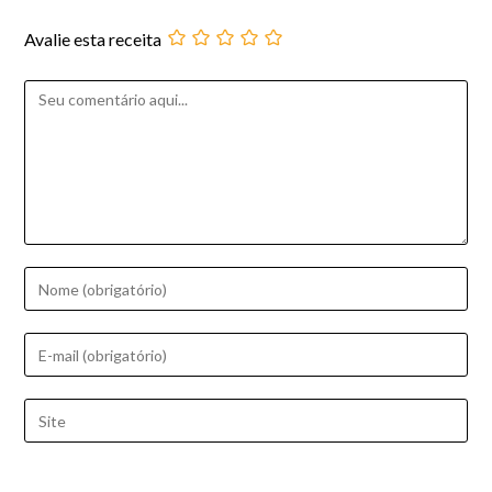
Avalie esta receita
Comentário
Digite
seu
nome
Digite
ou
seu
nome
endereço
Digite
de
de
o
usuário
e-
URL
para
mail