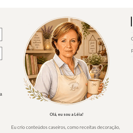
Natureza
Q
P
a
Olá, eu sou a Léia!
Eu crio conteúdos caseiros, como receitas decoração,