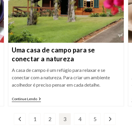
Uma casa de campo para se
conectar a natureza
A casa de campo é um refúgio para relaxar e se
conectar com a natureza. Para criar um ambiente
acolhedor é preciso pensar em cada detalhe.
Uma
Continue Lendo
Casa
De
Campo
Para
1
2
3
4
5
Ir para a página anterior
Ir para a pró
Se
Conectar
A