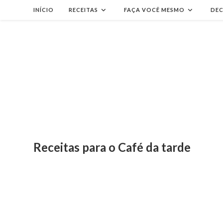
Ir
INÍCIO
RECEITAS
FAÇA VOCÊ MESMO
DE
para
o
conteúdo
Receitas para o Café da tarde