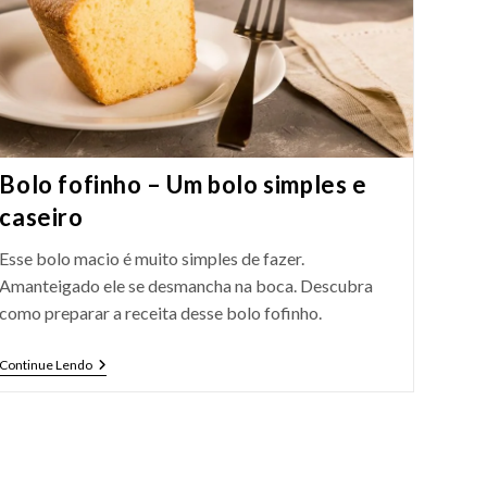
Bolo fofinho – Um bolo simples e
caseiro
Esse bolo macio é muito simples de fazer.
Amanteigado ele se desmancha na boca. Descubra
como preparar a receita desse bolo fofinho.
Bolo
Continue Lendo
Fofinho
–
Um
Bolo
xima página
Simples
E
Caseiro