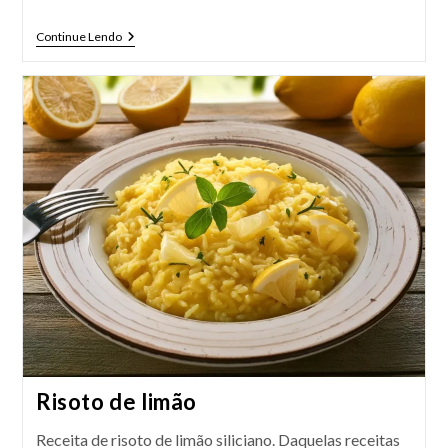
Como
Continue Lendo
Conservar
O
Limão
Siciliano
Por
Mais
Tempo
Risoto de limão
Receita de risoto de limão siliciano. Daquelas receitas