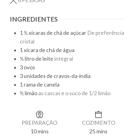
6
PESSOAS
INGREDIENTES
1 ½
xícaras de chá
de açúcar
De preferência
cristal
1
xícara de chá
de água
½
litro
de leite
integral
3
ovos
3
unidades
de cravos-da-índia
1
rama
de canela
½
limão
as cascas e o suco de 1/2 limão
PREPARAÇÃO
COZIMENTO
10
mins
25
mins
minutes
minutes