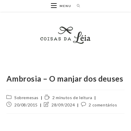
Ir
MENU
para
o
conteúdo
Ambrosia – O manjar dos deuses
Categoria
Tempo
Sobremesas
2 minutos de leitura
do
de
Post
Última
Comentários
20/08/2015
28/09/2024
2 comentários
post:
leitura:
publicado:
modificação
do
do
post:
post: