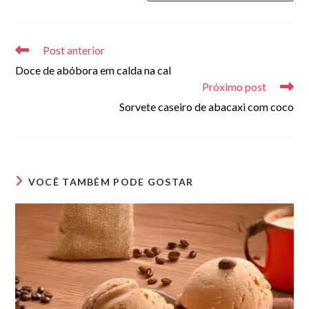
site
(opcional)
Leia
mais
Post anterior
artigos
Doce de abóbora em calda na cal
Próximo post
Sorvete caseiro de abacaxi com coco
VOCÊ TAMBÉM PODE GOSTAR