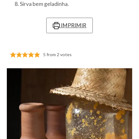
Sirva bem geladinha.
IMPRIMIR
5
from
2
votes