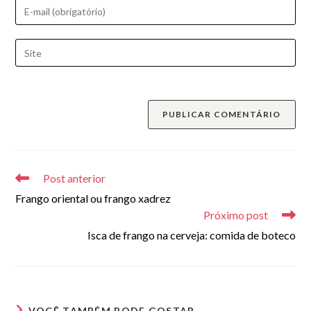
Digite
ou
seu
nome
endereço
Digite
de
de
o
usuário
e-
URL
para
mail
do
comentar
para
seu
comentar
site
(opcional)
Leia
mais
Post anterior
artigos
Frango oriental ou frango xadrez
Próximo post
Isca de frango na cerveja: comida de boteco
VOCÊ TAMBÉM PODE GOSTAR