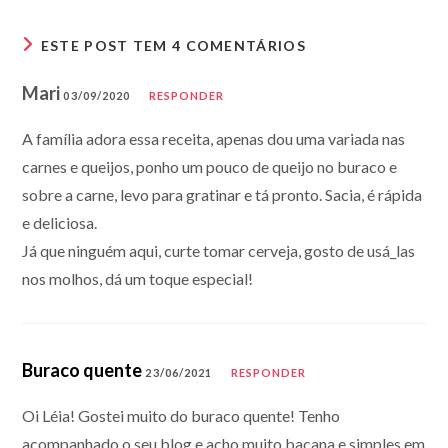
ESTE POST TEM 4 COMENTÁRIOS
Mari
03/09/2020
RESPONDER
A família adora essa receita, apenas dou uma variada nas
carnes e queijos, ponho um pouco de queijo no buraco e
sobre a carne, levo para gratinar e tá pronto. Sacia, é rápida
e deliciosa.
Já que ninguém aqui, curte tomar cerveja, gosto de usá_las
nos molhos, dá um toque especial!
Buraco quente
23/06/2021
RESPONDER
Oi Léia! Gostei muito do buraco quente! Tenho
acompanhado o seu blog e acho muito bacana e simples em