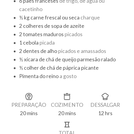
6
pães franceses
de trigo, de água ou
cacetinho
½
kg
carne frescal ou seca
charque
2
colheres de sopa
de azeite
2
tomates maduros
picados
1
cebola
picada
2
dentes
de alho
picados e amassados
½
xícara de chá
de queijo parmesão ralado
½
colher de chá
de páprica picante
Pimenta do reino
a gosto
Finalização
PREPARAÇÃO
COZIMENTO
DESSALGAR
20
mins
20
mins
12
hrs
minutes
minutes
hours
TOTAL