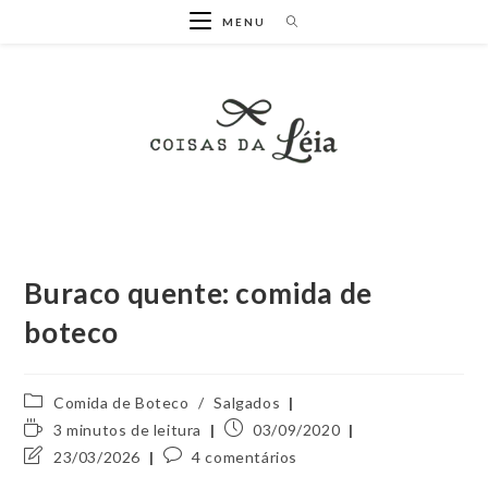
Ir
MENU
para
o
conteúdo
Buraco quente: comida de
boteco
Categoria
Comida de Boteco
/
Salgados
do
Tempo
Post
3 minutos de leitura
03/09/2020
post:
de
publicado:
Última
Comentários
23/03/2026
4 comentários
leitura:
modificação
do