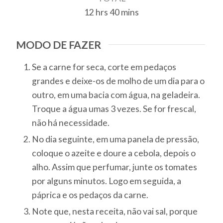
12
hrs
40
mins
hours
minutes
MODO DE FAZER
Se a carne for seca, corte em pedaços
grandes e deixe-os de molho de um dia para o
outro, em uma bacia com água, na geladeira.
Troque a água umas 3 vezes. Se for frescal,
não há necessidade.
No dia seguinte, em uma panela de pressão,
coloque o azeite e doure a cebola, depois o
alho. Assim que perfumar, junte os tomates
por alguns minutos. Logo em seguida, a
páprica e os pedaços da carne.
Note que, nesta receita, não vai sal, porque