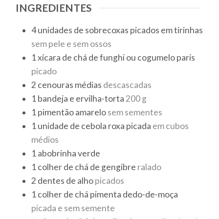
INGREDIENTES
4
unidades
de sobrecoxas picados em tirinhas
sem pele e sem ossos
1
xícara de chá
de funghi ou cogumelo paris
picado
2
cenouras médias
descascadas
1
bandeja
e ervilha-torta
200 g
1
pimentão amarelo
sem sementes
1
unidade
de cebola roxa picada
em cubos
médios
1
abobrinha verde
1
colher de chá
de gengibre
ralado
2
dentes
de alho
picados
1
colher de chá
pimenta dedo-de-moça
picada e sem semente