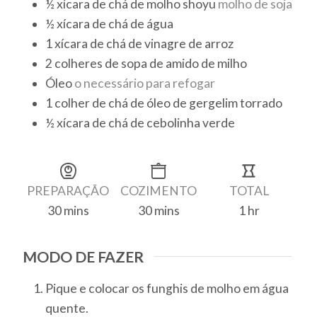
½
xícara de chá
de molho shoyu
molho de soja
½
xícara de chá
de água
1
xícara de chá
de vinagre de arroz
2
colheres de sopa
de amido de milho
Óleo
o necessário para refogar
1
colher de chá
de óleo de gergelim torrado
½
xícara de chá
de cebolinha verde
PREPARAÇÃO
COZIMENTO
TOTAL
30
mins
30
mins
1
hr
MODO DE FAZER
Pique e colocar os funghis de molho em água
quente.