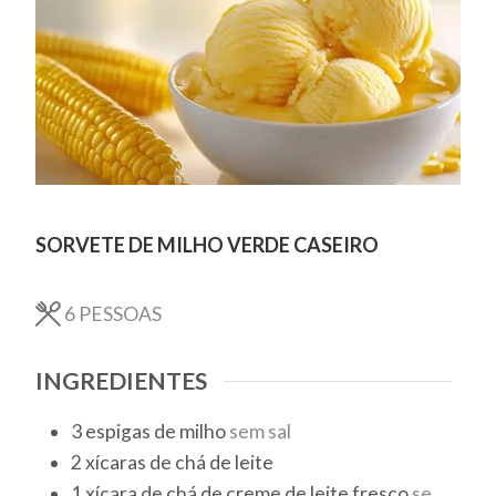
SORVETE DE MILHO VERDE CASEIRO
6
PESSOAS
INGREDIENTES
3
espigas de milho
sem sal
2
xícaras de chá
de leite
1
xícara de chá
de creme de leite fresco
se