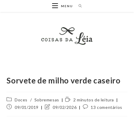
Ir
MENU
para
o
conteúdo
Sorvete de milho verde caseiro
Categoria
Tempo
Doces
/
Sobremesas
2 minutos de leitura
do
de
Post
Última
Comentários
09/01/2019
09/02/2026
13 comentários
post:
leitura:
publicado:
modificação
do
do
post:
post: