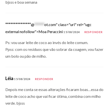
bjsss e boa semana
***************
@
******
ot.com" class="url" rel="ugc
external nofollow">Moa Peraccini
15/08/2024
RESPONDER
Ps: vou usar leite de coco ao invés do leite comum.
Ppss: com os resíduos que vão sobrar da coagem, vou fazer
um bolo ou pão de milho.
Léia
15/08/2024
RESPONDER
Depois me conta se essas alterações ficaram boas…essa do
leite de coco acho que vai ficar ótima, combina com milho
verde. bjsss