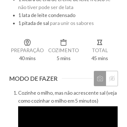
não tiver pode ser de lata
1
lata
de leite condensado
1
pitada de sal
para unir os sabores
PREPARAÇÃO
COZIMENTO
TOTAL
40
mins
5
mins
45
mins
minutes
minutes
minutes
MODO DE FAZER
Cozinhe o milho, mas não acrescente sal (veja
como cozinhar o milho em 5 minutos)