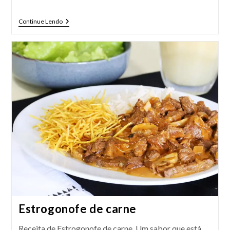
Fricassê
Continue Lendo
De
Frango:
Um
Prato
Barato
E
Que
Rende
Muito
Estrogonofe de carne
Receita de Estrogonofe de carne. Um sabor que está