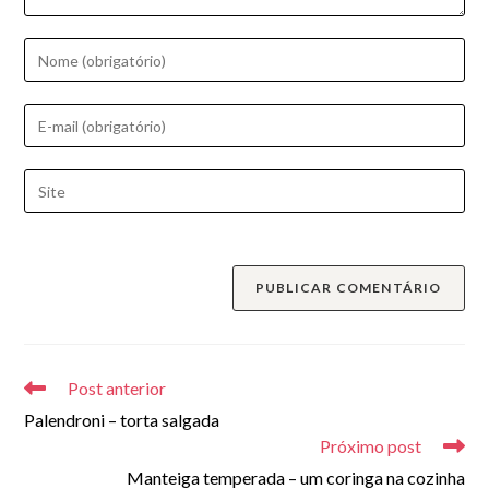
Digite
seu
nome
Digite
ou
seu
nome
endereço
Digite
de
de
o
usuário
e-
URL
para
mail
do
comentar
para
seu
comentar
site
(opcional)
Leia
mais
Post anterior
artigos
Palendroni – torta salgada
Próximo post
Manteiga temperada – um coringa na cozinha