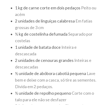
1
kg
de carne corte em dois pedaços
Peito ou
acém
2
unidades
de linguiças calabresa
Em fatias
grossas de 3 cm
½
kg
de costelinha defumada
Separado por
costelas
1
unidade
de batata doce
Inteira e
descascada
2
unidades
de cenouras grandes
Inteiras e
descascadas
½
unidade
de abóbora cabotiá pequena
Lave
bem e deixe com a casca, só tire as sementes.
Divida em 2 pedaços.
½
unidade
de repolho pequeno
Corte com o
talo para ele não se desfazer