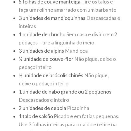
5
folhas
de couve manteiga
Tire os talos e
faça um rolinho amarrado com um barbante
3
unidades
de mandioquinhas
Descascadas e
inteiras
1
unidade
de chuchu
Sem casa e divido em 2
pedaços – tire a linguinha do meio
3
unidades
de aipins
Mandioca
½
unidade
de couve-flor
Não pique, deixe o
pedaço inteiro
½
unidade
de brócolis chinês
Não pique,
deixe o pedaço inteiro
1
unidade
de nabo grande ou 2 pequenos
Descascados e inteiro
2
unidades
de cebola
Picadinha
1
talo
de salsão
Picado e em fatias pequenas.
Use 3 folhas inteiras para o caldo e retire na