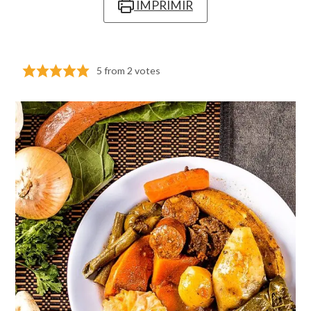
IMPRIMIR
5
from
2
votes