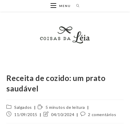
Ir
MENU
para
o
conteúdo
Receita de cozido: um prato
saudável
Categoria
Tempo
Salgados
5 minutos de leitura
do
de
Post
Última
Comentários
11/09/2015
04/10/2024
2 comentários
post:
leitura:
publicado:
modificação
do
do
post: