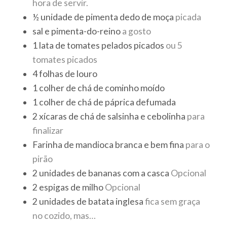
hora de servir.
½
unidade
de pimenta dedo de moça
picada
sal e pimenta-do-reino
a gosto
1
lata
de tomates pelados picados
ou 5
tomates picados
4
folhas
de louro
1
colher de chá
de cominho moído
1
colher de chá
de páprica defumada
2
xícaras de chá
de salsinha e cebolinha
para
finalizar
Farinha de mandioca branca e bem fina
para o
pirão
2
unidades
de bananas com a casca
Opcional
2
espigas de milho
Opcional
2
unidades
de batata inglesa
fica sem graça
no cozido, mas…