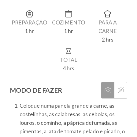
Finalização
PREPARAÇÃO
COZIMENTO
PARA A
1
hr
1
hr
CARNE
hour
hour
2
hrs
hours
TOTAL
4
hrs
hours
MODO DE FAZER
Coloque numa panela grande a carne, as
costelinhas, as calabresas, as cebolas, os
louros, o cominho, a páprica defumada, as
pimentas, a lata de tomate pelado e picado, o