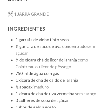
1
JARRA GRANDE
INGREDIENTES
1
garrafa de vinho tinto seco
½
garrafa de suco de uva concentrado
sem
açúcar
¼
de xícara chá de licor de laranja
como
Cointreau ou licor de pêssego
750
ml
de água com gás
1
xícara de chá
de caldo de laranja
½
abacaxi
maduro
1
xícara de chá
de uva vermelha
sem caroço
3
colheres de sopa
de açúcar
cubos de gelo a gosto