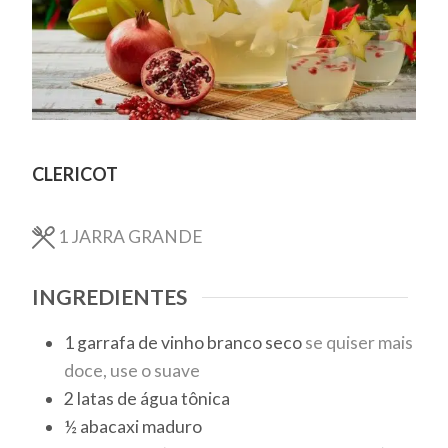
CLERICOT
1
JARRA GRANDE
INGREDIENTES
1
garrafa de vinho branco seco
se quiser mais
doce, use o suave
2
latas
de água tônica
½
abacaxi maduro