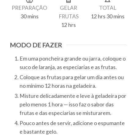
PREPARAÇÃO
GELAR
TOTAL
30
mins
FRUTAS
12
hrs
30
mins
minutes
hours
minutes
12
hrs
hours
MODO DE FAZER
Em uma poncheira grande ou jarra, coloque o
suco de laranja, as especiarias e as frutas.
Coloque as frutas para gelar um dia antes ou
no mínimo 12 horas na geladeira.
Misture delicadamente e leve à geladeira por
pelo menos 1 hora — isso faz o sabor das
frutas e das especiarias se misturarem.
Pouco antes de servir, adicione o espumante
e bastante gelo.