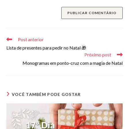
para
mail
do
comentar
para
seu
comentar
site
(opcional)
Leia
mais
Post anterior
artigos
Lista de presentes para pedir no Natal 🎁
Próximo post
Monogramas em ponto-cruz com a magia de Natal
VOCÊ TAMBÉM PODE GOSTAR