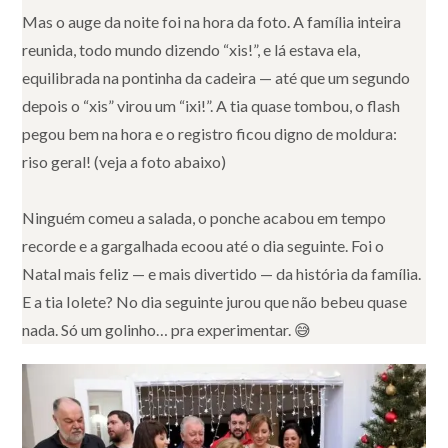
Mas o auge da noite foi na hora da foto. A família inteira
reunida, todo mundo dizendo “xis!”, e lá estava ela,
equilibrada na pontinha da cadeira — até que um segundo
depois o “xis” virou um “ixi!”. A tia quase tombou, o flash
pegou bem na hora e o registro ficou digno de moldura:
riso geral! (veja a foto abaixo)
Ninguém comeu a salada, o ponche acabou em tempo
recorde e a gargalhada ecoou até o dia seguinte. Foi o
Natal mais feliz — e mais divertido — da história da família.
E a tia Iolete? No dia seguinte jurou que não bebeu quase
nada. Só um golinho… pra experimentar. 😅