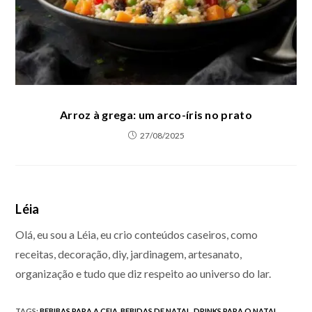
Arroz à grega: um arco-íris no prato
27/08/2025
Léia
Olá, eu sou a Léia, eu crio conteúdos caseiros, como
receitas, decoração, diy, jardinagem, artesanato,
organização e tudo que diz respeito ao universo do lar.
TAGS
:
BEBIBAS PARA A CEIA
,
BEBIDAS DE NATAL
,
DRINKS PARA O NATAL