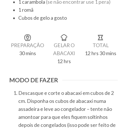
1
carambola
(se não encontrar use 1 pera)
1
romã
Cubos de gelo a gosto
Finalização
PREPARAÇÃO
GELAR O
TOTAL
30
mins
ABACAXI
12
hrs
30
mins
minutes
hours
minutes
12
hrs
hours
MODO DE FAZER
Descasque e corte o abacaxi em cubos de 2
cm. Disponha os cubos de abacaxi numa
assadeira e leve ao congelador – tente não
amontoar para que eles fiquem soltinhos
depois de congelados (isso pode ser feito de