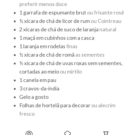
preferir menos doce
1
garrafa de espumante brut
ou frisante rosê
½
xícara de chá
de licor de rum
ou Cointreau
2
xícaras de chá
de suco de laranja
natural
1
maçã em cubinhos com a casca
1
laranja em rodelas
finas
½
xícara de chá
de romã
as sementes
½
xícara de chá
de uvas roxas sem sementes,
cortadas ao meio
ou mirtilo
1
canela em pau
3
cravos-da-índia
Gelo a gosto
Folhas
de hortelã para decorar
ou alecrim
fresco
Finalização