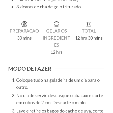
3
xícaras de chá
de gelo triturado
Finalização
PREPARAÇÃO
GELAR OS
TOTAL
30
mins
INGREDIENT
12
hrs
30
mins
minutes
hours
minutes
ES
12
hrs
hours
MODO DE FAZER
Coloque tudo na geladeira de um dia para o
outro.
No dia de servir, descasque o abacaxi e corte
em cubos de 2 cm. Descarte o miolo.
Lave e retire os bagos do cacho de uva, corte