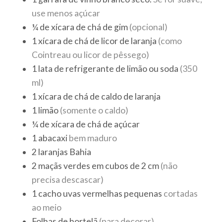
use menos açúcar
¼
de xícara de chá de gim
(opcional)
1
xícara de chá
de licor de laranja
(como
Cointreau ou licor de pêssego)
1
lata
de refrigerante de limão ou soda
(350
ml)
1
xícara de chá
de caldo de laranja
1
limão
(somente o caldo)
¼
de xícara de chá de açúcar
1
abacaxi
bem maduro
2
laranjas Bahia
2
maçãs verdes em cubos de 2 cm
(não
precisa descascar)
1
cacho uvas vermelhas pequenas
cortadas
ao meio
Folhas
de hortelã
(para decorar)