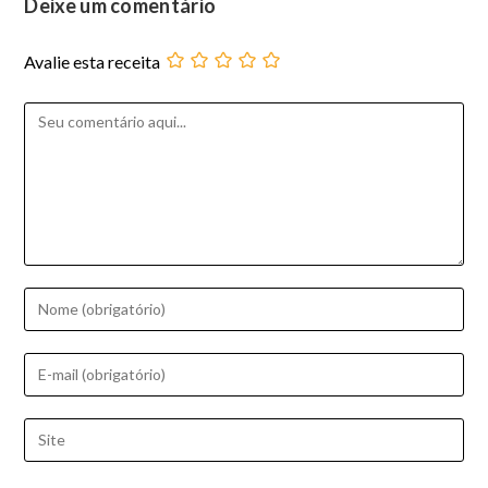
Deixe um comentário
Avalie esta receita
Comentário
Digite
seu
nome
Digite
ou
seu
nome
endereço
Digite
de
de
o
usuário
e-
URL