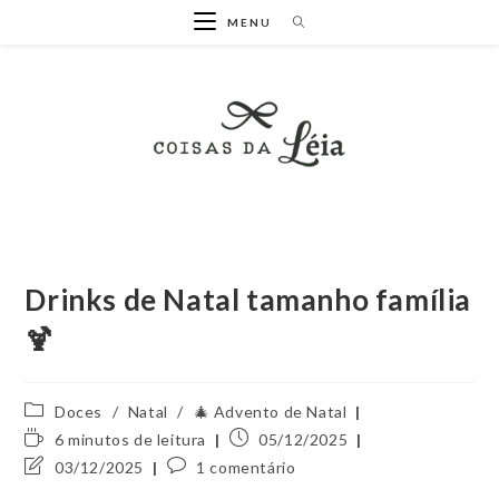
Ir
MENU
para
o
conteúdo
Drinks de Natal tamanho família
🍹
Categoria
Doces
/
Natal
/
🎄 Advento de Natal
do
Tempo
Post
6 minutos de leitura
05/12/2025
post:
de
publicado:
Última
Comentários
03/12/2025
1 comentário
leitura:
modificação
do