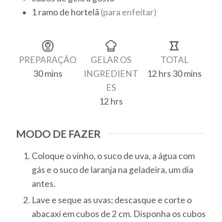
1
ramo
de hortelã
(para enfeitar)
Finalização
PREPARAÇÃO
GELAR OS
TOTAL
30
mins
INGREDIENT
12
hrs
30
mins
minutes
hours
minutes
ES
12
hrs
hours
MODO DE FAZER
Coloque o vinho, o suco de uva, a água com
gás e o suco de laranja na geladeira, um dia
antes.
Lave e seque as uvas; descasque e corte o
abacaxi em cubos de 2 cm. Disponha os cubos