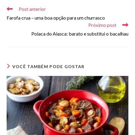
mais
Post anterior
artigos
Farofa crua – uma boa opção para um churrasco
Próximo post
Polaca do Alasca: barato e substitui o bacalhau
VOCÊ TAMBÉM PODE GOSTAR