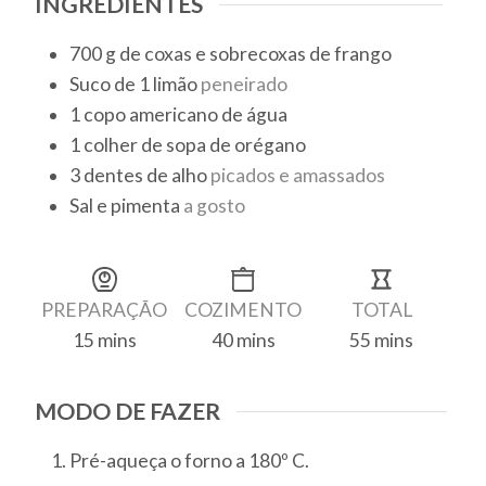
INGREDIENTES
700
g
de coxas e sobrecoxas de frango
Suco de 1 limão
peneirado
1
copo americano
de água
1
colher de sopa
de orégano
3
dentes
de alho
picados e amassados
Sal e pimenta
a gosto
PREPARAÇÃO
COZIMENTO
TOTAL
15
mins
40
mins
55
mins
minutes
minutes
minutes
MODO DE FAZER
Pré-aqueça o forno a 180º C.