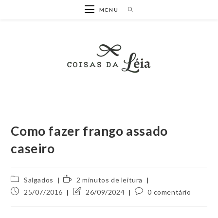
Ir
MENU
para
o
conteúdo
Como fazer frango assado
caseiro
Categoria
Tempo
Salgados
2 minutos de leitura
do
de
Post
Última
Comentários
25/07/2016
26/09/2024
0 comentário
post:
leitura:
publicado:
modificação
do
do
post: